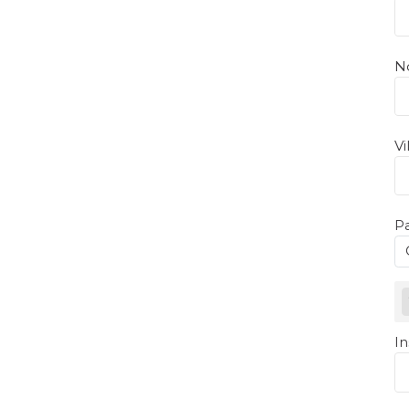
N
Vi
P
O
In