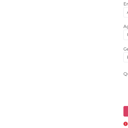
E
A
G
Qu