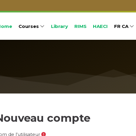
Home
Courses
Library
RIMS
HAECI
FR CA
Nouveau compte
m de l'utilisateur