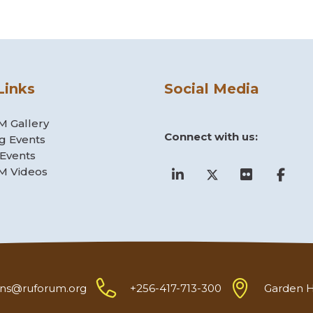
Links
Social Media
 Gallery
Connect with us:
g Events
 Events
 Videos
ns@ruforum.org
+256-417-713-300
Garden Hi