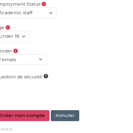
mployment Status
ge
ender
estion de sécurité
requis