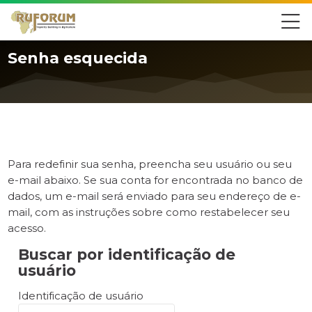
Skip to navigation
Skip to login form
Ir para o conteúdo principal
Skip to accessibility options
Skip to footer
Skip accessibility options
Senha esquecida
Para redefinir sua senha, preencha seu usuário ou seu
e-mail abaixo. Se sua conta for encontrada no banco de
dados, um e-mail será enviado para seu endereço de e-
mail, com as instruções sobre como restabelecer seu
acesso.
Buscar por identificação de
Buscar por identificação de usuário
usuário
Identificação de usuário